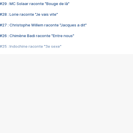
#29 : MC Solaar raconte "Bouge de là"
28 : Lorie raconte "Je vais vite"
#27 : Christophe Willem raconte "Jacques a dit"
#26 : Chimène Badi raconte "Entre nous"
#25 : Indochine raconte "3e sexe"
#24 : Zaho raconte "C'est chelou"
#23 : Patrick Bruel raconte "Au café des délices"
#22 : Kyo raconte "Le chemin"
#21 : Nolwenn Leroy raconte "Cassé"
#20 : Patrick Hernandez raconte "Born to be alive"
#19 : Lorie raconte "Près de moi"
#18 : Michael Jones raconte "A nos actes manqués" (avec Jean-Jacque
#17 : Khaled raconte "Aïcha"