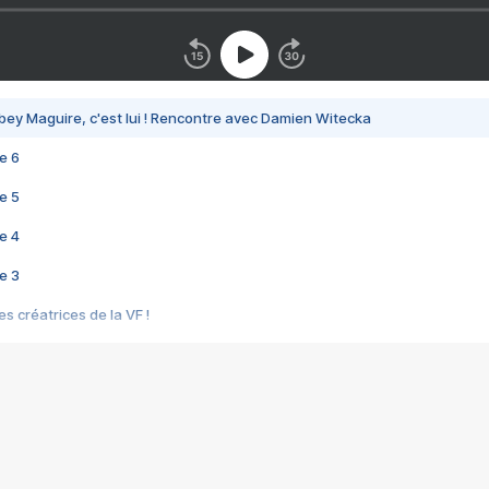
bey Maguire, c'est lui ! Rencontre avec Damien Witecka
e 6
e 5
e 4
e 3
s créatrices de la VF !
e 2
e 1
e Mektoub My Love arrive enfin ! Rencontre avec Shaïn Boumedine et Sal
i : après Toni en famille