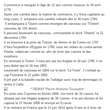
Commence à naviguer à l'âge de 12 ans comme mousse, le 28 avril
1775.
Après une carrière dans la marine de commerce, il y finira capitaine au
long cours, il entamera une carrière militaire dès le 30 mars 1794.
Il embarquera à Toulon comme enseigne de vaisseau sur "l'Orient",
vaisseau de 120 anons.
Il passera lieutenant de vaisseau, commandant le brick "l'Alerte" le 21
décembre 1794.
Il se trouvera à la prise de Trieste, de Venise et de Corfou en 1797.
Il fera l'expédition d'Egypte en 1799, sous les ordres du contre-amiral
Perrée, valéricain comme lui, afin de livrer des canons et des
munitions.
En revenant à Toulon, il sera pris par les Anglais le 18 juin 1799, il ne
sera libéré que le 18 mai 1801.
Lieutenant de vaisseau en 1804 sur le brick "Le Furet", il combat au
cap Finisterre le 22 juillet 1805.
Il prit part à la bataille navale de Trafalgar sans trop de dommages et
rentra à Cadix.
En route vers Cayenne en février 1806, son brick de 16 canons fut
attaqué par une frégate anglaise de 36 canons, il ne put résister et fut
capturé le 27 février 1806 et envoyé en Ecosse.
Il ne rentrera en France que le 12 juin 1814 après 8 ans et 4 mois de